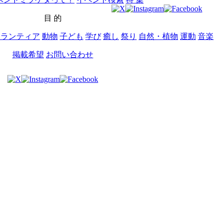
目 的
ボランティア
動物
子ども
学び
癒し
祭り
自然・植物
運動
音楽
掲載希望
お問い合わせ