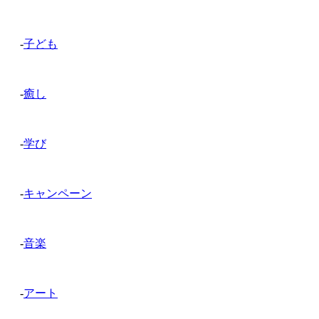
-
子ども
-
癒し
-
学び
-
キャンペーン
-
音楽
-
アート