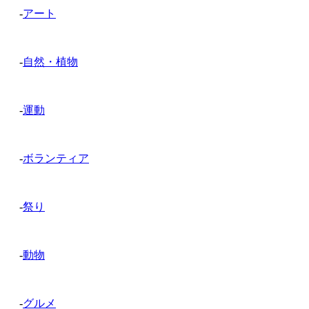
-
アート
-
自然・植物
-
運動
-
ボランティア
-
祭り
-
動物
-
グルメ