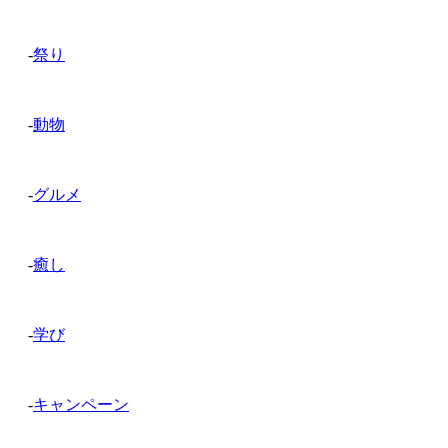
-
祭り
-
動物
-
グルメ
-
癒し
-
学び
-
キャンペーン