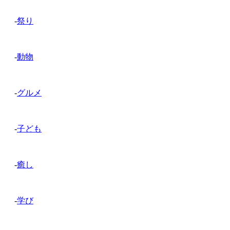
-
祭り
-
動物
-
グルメ
-
子ども
-
癒し
-
学び