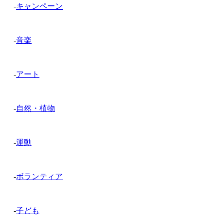
-
キャンペーン
-
音楽
-
アート
-
自然・植物
-
運動
-
ボランティア
-
子ども