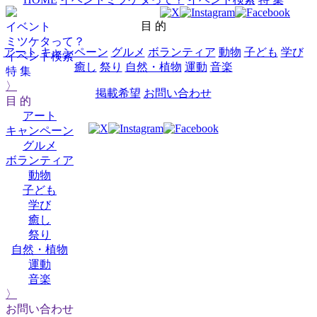
目 的
イベント
ミツケタって？
アート
キャンペーン
グルメ
ボランティア
動物
子ども
学び
イベント検索
癒し
祭り
自然・植物
運動
音楽
特 集
〉
掲載希望
お問い合わせ
目 的
アート
キャンペーン
グルメ
ボランティア
動物
子ども
学び
癒し
祭り
自然・植物
運動
音楽
〉
お問い合わせ