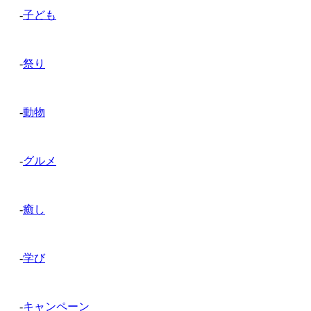
-
子ども
-
祭り
-
動物
-
グルメ
-
癒し
-
学び
-
キャンペーン