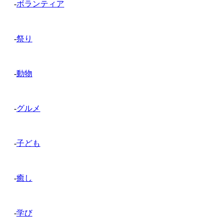
-
ボランティア
-
祭り
-
動物
-
グルメ
-
子ども
-
癒し
-
学び