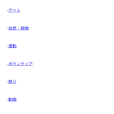
-
アート
-
自然・植物
-
運動
-
ボランティア
-
祭り
-
動物