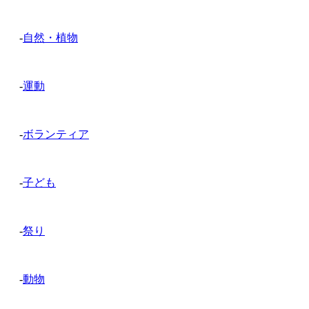
-
自然・植物
-
運動
-
ボランティア
-
子ども
-
祭り
-
動物