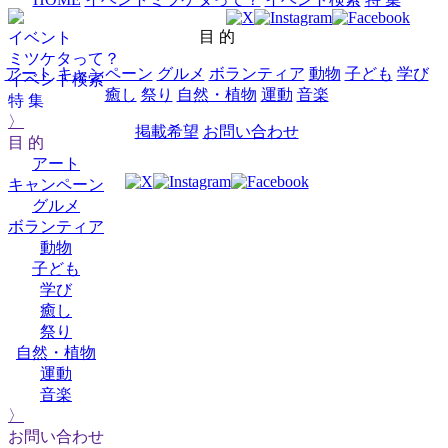
目 的
イベント
ミツケタって？
アート
キャンペーン
グルメ
ボランティア
動物
子ども
学び
イベント検索
癒し
祭り
自然・植物
運動
音楽
特 集
〉
掲載希望
お問い合わせ
目 的
アート
キャンペーン
グルメ
ボランティア
動物
子ども
学び
癒し
祭り
自然・植物
運動
音楽
〉
お問い合わせ