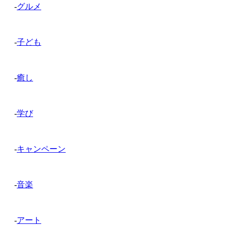
-
グルメ
-
子ども
-
癒し
-
学び
-
キャンペーン
-
音楽
-
アート