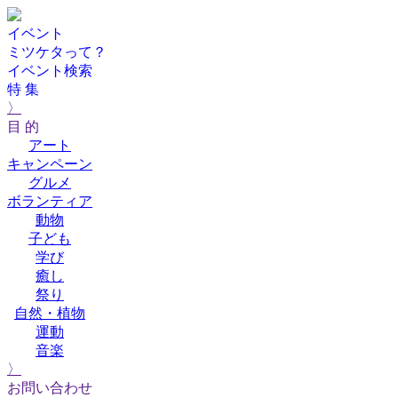
イベント
ミツケタって？
イベント検索
特 集
〉
目 的
アート
キャンペーン
グルメ
ボランティア
動物
子ども
学び
癒し
祭り
自然・植物
運動
音楽
〉
お問い合わせ