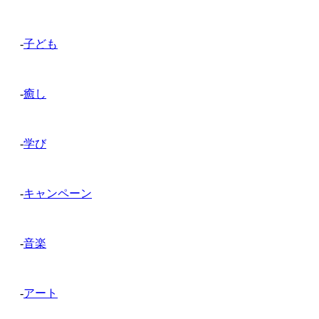
-
子ども
-
癒し
-
学び
-
キャンペーン
-
音楽
-
アート