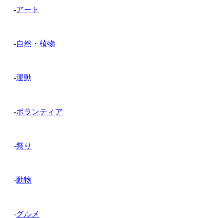
-
アート
-
自然・植物
-
運動
-
ボランティア
-
祭り
-
動物
-
グルメ