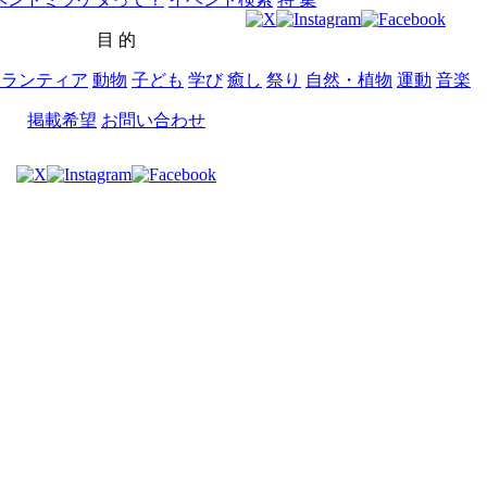
目 的
ボランティア
動物
子ども
学び
癒し
祭り
自然・植物
運動
音楽
掲載希望
お問い合わせ