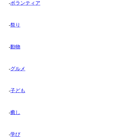
-
ボランティア
-
祭り
-
動物
-
グルメ
-
子ども
-
癒し
-
学び