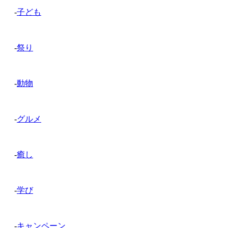
-
子ども
-
祭り
-
動物
-
グルメ
-
癒し
-
学び
-
キャンペーン