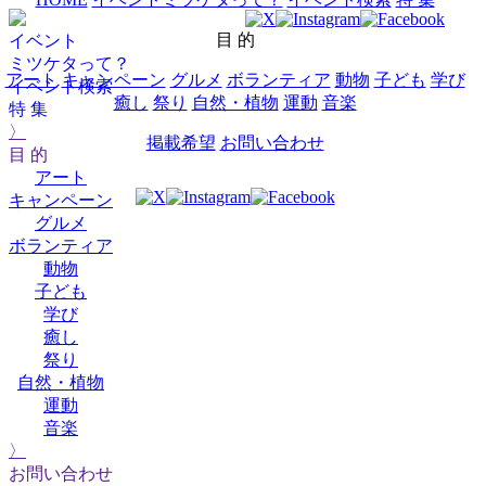
目 的
イベント
ミツケタって？
アート
キャンペーン
グルメ
ボランティア
動物
子ども
学び
イベント検索
癒し
祭り
自然・植物
運動
音楽
特 集
〉
掲載希望
お問い合わせ
目 的
アート
キャンペーン
グルメ
ボランティア
動物
子ども
学び
癒し
祭り
自然・植物
運動
音楽
〉
お問い合わせ