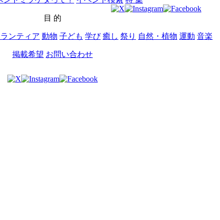
目 的
ボランティア
動物
子ども
学び
癒し
祭り
自然・植物
運動
音楽
掲載希望
お問い合わせ