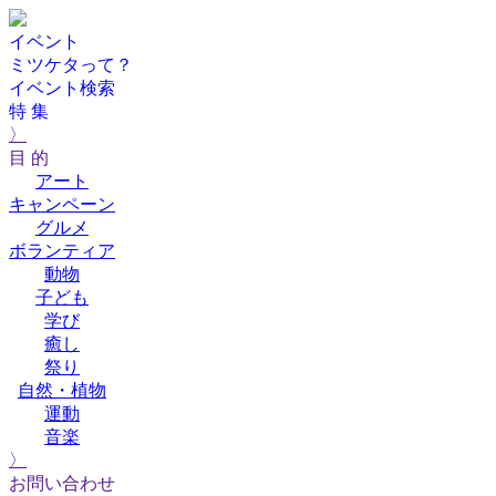
イベント
ミツケタって？
イベント検索
特 集
〉
目 的
アート
キャンペーン
グルメ
ボランティア
動物
子ども
学び
癒し
祭り
自然・植物
運動
音楽
〉
お問い合わせ