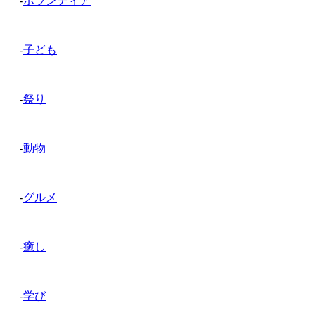
-
ボランティア
-
子ども
-
祭り
-
動物
-
グルメ
-
癒し
-
学び