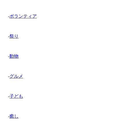
-
ボランティア
-
祭り
-
動物
-
グルメ
-
子ども
-
癒し