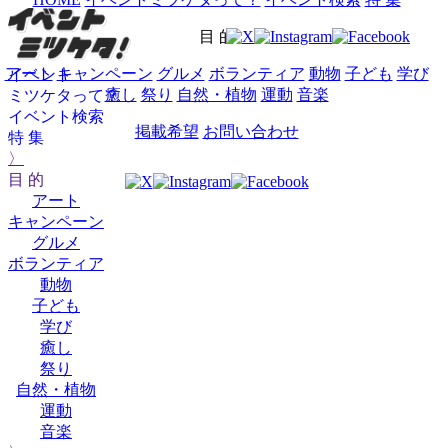
目 的
アート
キャンペーン
グルメ
ボランティア
動物
子ども
学び
イベント
癒し
祭り
自然・植物
運動
音楽
ミツケタって？
イベント検索
掲載希望
お問い合わせ
特 集
〉
目 的
アート
キャンペーン
グルメ
ボランティア
動物
子ども
学び
癒し
祭り
自然・植物
運動
音楽