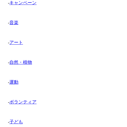
-
キャンペーン
-
音楽
-
アート
-
自然・植物
-
運動
-
ボランティア
-
子ども