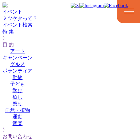
イベント
ミツケタって？
イベント検索
特 集
〉
目 的
アート
キャンペーン
グルメ
ボランティア
動物
アート
キャンペーン
グルメ
ボランティア
動物
子ども
子ども
学び
癒し
祭り
自然・植物
運動
音楽
学び
癒し
祭り
自然・植物
運動
音楽
〉
お問い合わせ