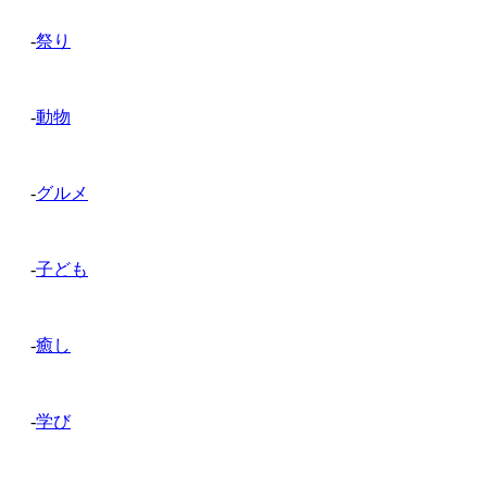
-
祭り
-
動物
-
グルメ
-
子ども
-
癒し
-
学び