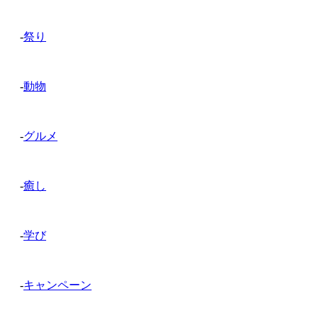
-
祭り
-
動物
-
グルメ
-
癒し
-
学び
-
キャンペーン