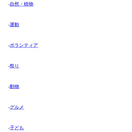
-
自然・植物
-
運動
-
ボランティア
-
祭り
-
動物
-
グルメ
-
子ども