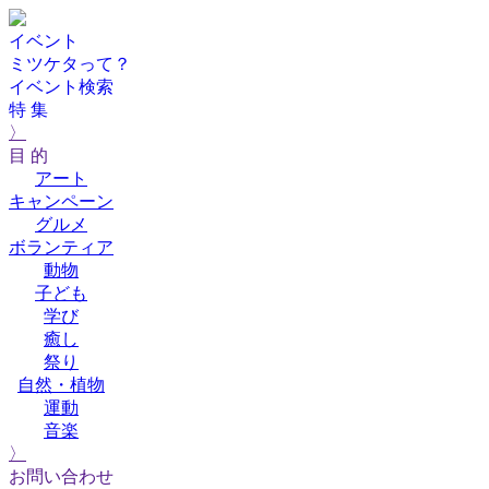
イベント
ミツケタって？
イベント検索
特 集
〉
目 的
アート
キャンペーン
グルメ
ボランティア
動物
子ども
学び
癒し
祭り
自然・植物
運動
音楽
〉
お問い合わせ