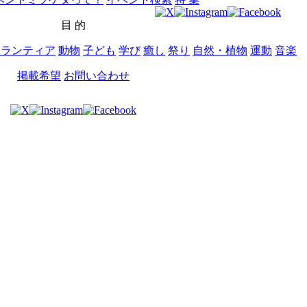
目 的
ボランティア
動物
子ども
学び
癒し
祭り
自然・植物
運動
音楽
掲載希望
お問い合わせ