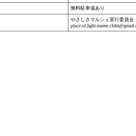
無料駐車場あり
やさしさマルシェ実行委員会
place.of.light.mame.chibi@gmail