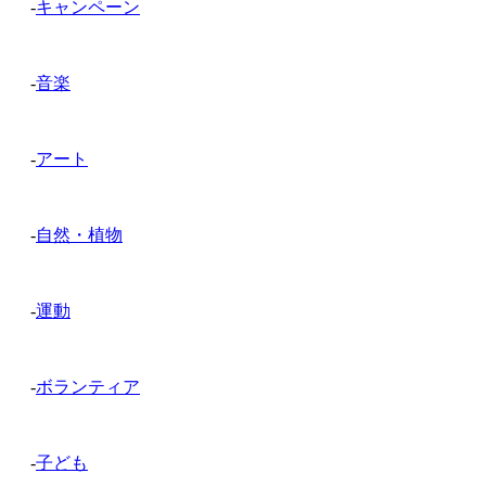
-
キャンペーン
-
音楽
-
アート
-
自然・植物
-
運動
-
ボランティア
-
子ども