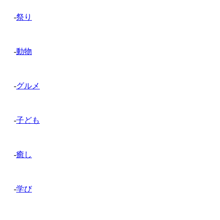
-
祭り
-
動物
-
グルメ
-
子ども
-
癒し
-
学び