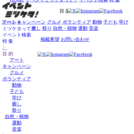
目 的
アート
キャンペーン
グルメ
ボランティア
動物
子ども
学び
イベント
癒し
祭り
自然・植物
運動
音楽
ミツケタって？
イベント検索
掲載希望
お問い合わせ
特 集
〉
目 的
アート
キャンペーン
グルメ
ボランティア
動物
子ども
学び
癒し
祭り
自然・植物
運動
音楽