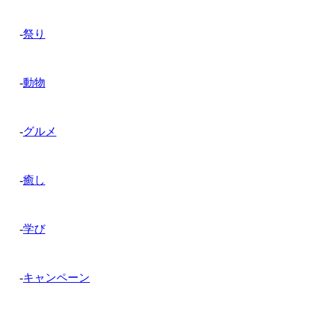
-
祭り
-
動物
-
グルメ
-
癒し
-
学び
-
キャンペーン