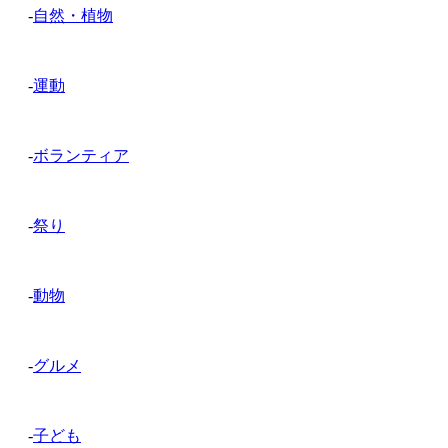
-
自然・植物
-
運動
-
ボランティア
-
祭り
-
動物
-
グルメ
-
子ども