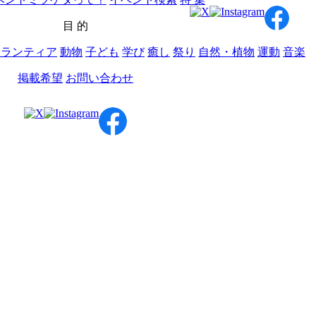
目 的
ボランティア
動物
子ども
学び
癒し
祭り
自然・植物
運動
音楽
掲載希望
お問い合わせ