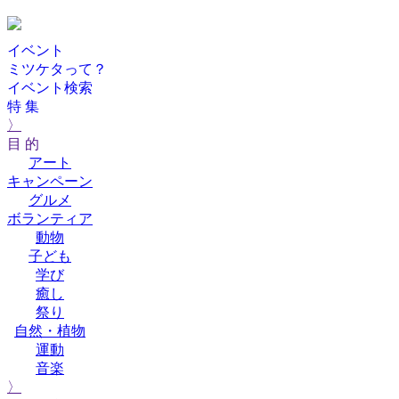
イベント
ミツケタって？
イベント検索
特 集
〉
目 的
アート
キャンペーン
グルメ
ボランティア
動物
子ども
学び
癒し
祭り
自然・植物
運動
音楽
〉