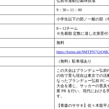
弘前市運動公園球技場
9：30～11：00
小学生以下の部／一般の部（
8～12チーム
※先着順 定数に達し次第受
無料
https://forms.gle/9MTPN7j2rQ
（無料）駐車場あり
この大会はブランデュー弘前F
の街で育ち現在は東京での活
なったブランデュー弘前 FC
大会を通じ、サッカーの普及や
業 PR を行い、現代におけ
す。
【青森のササキ】佐々木龍平