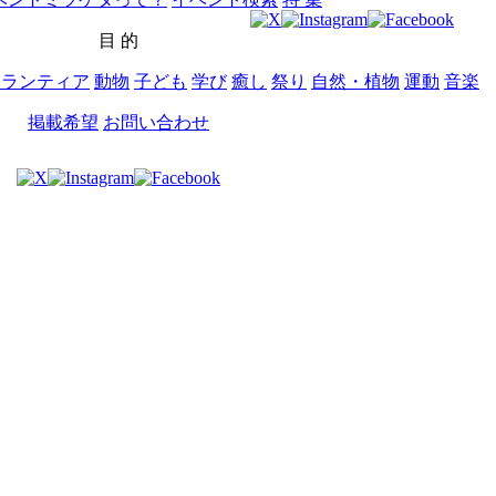
目 的
ボランティア
動物
子ども
学び
癒し
祭り
自然・植物
運動
音楽
掲載希望
お問い合わせ