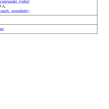
.com/sasaki_ryuhei/
郎さん
com/fc_serendipity/
om/