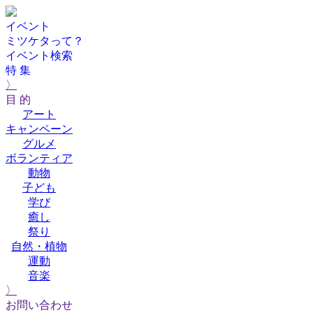
イベント
ミツケタって？
イベント検索
特 集
〉
目 的
アート
キャンペーン
グルメ
ボランティア
動物
子ども
学び
癒し
祭り
自然・植物
運動
音楽
〉
お問い合わせ