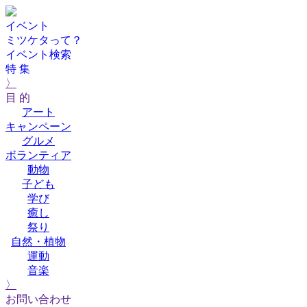
イベント
ミツケタって？
イベント検索
特 集
〉
目 的
アート
キャンペーン
グルメ
ボランティア
動物
子ども
学び
癒し
祭り
自然・植物
運動
音楽
〉
お問い合わせ