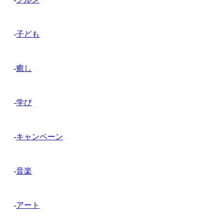
-
子ども
-
癒し
-
学び
-
キャンペーン
-
音楽
-
アート