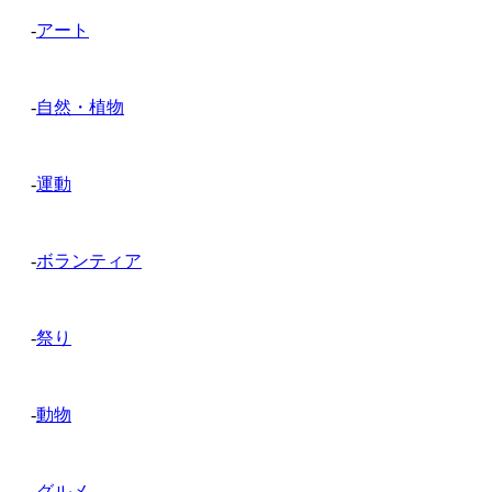
-
アート
-
自然・植物
-
運動
-
ボランティア
-
祭り
-
動物
-
グルメ