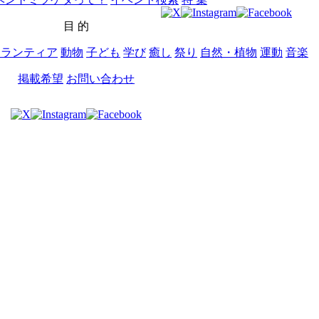
目 的
ボランティア
動物
子ども
学び
癒し
祭り
自然・植物
運動
音楽
掲載希望
お問い合わせ