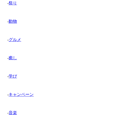
-
祭り
-
動物
-
グルメ
-
癒し
-
学び
-
キャンペーン
-
音楽