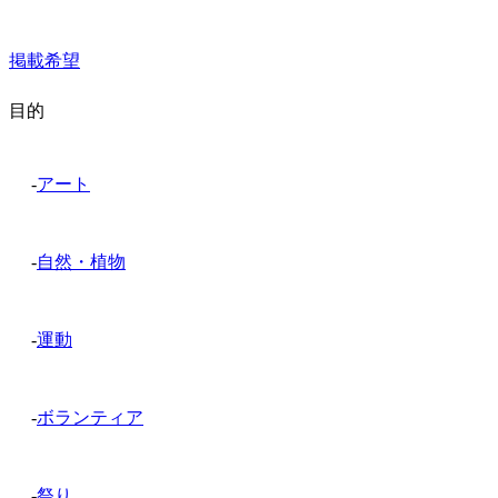
掲載希望
目的
-
アート
-
自然・植物
-
運動
-
ボランティア
-
祭り