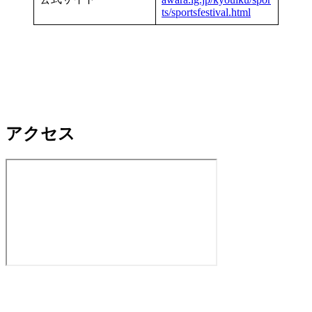
ts/sportsfestival.html
アクセス