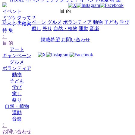
目 的
イベント
ミツケタって？
アート
キャンペーン
グルメ
ボランティア
動物
子ども
学び
イベント検索
癒し
祭り
自然・植物
運動
音楽
特 集
〉
掲載希望
お問い合わせ
目 的
アート
キャンペーン
グルメ
ボランティア
動物
子ども
学び
癒し
祭り
自然・植物
運動
音楽
〉
お問い合わせ