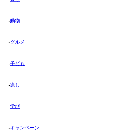
-
動物
-
グルメ
-
子ども
-
癒し
-
学び
-
キャンペーン