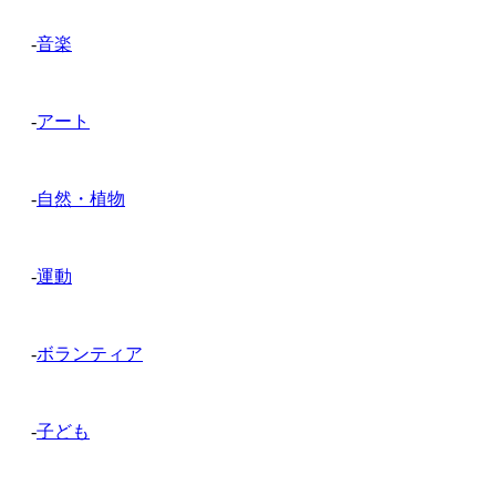
-
音楽
-
アート
-
自然・植物
-
運動
-
ボランティア
-
子ども