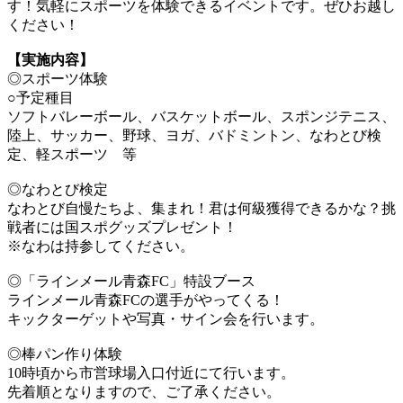
す！気軽にスポーツを体験できるイベントです。ぜひお越し
ください！
【実施内容】
◎スポーツ体験
○予定種目
ソフトバレーボール、バスケットボール、スポンジテニス、
陸上、サッカー、野球、ヨガ、バドミントン、なわとび検
定、軽スポーツ 等
◎なわとび検定
なわとび自慢たちよ、集まれ！君は何級獲得できるかな？挑
戦者には国スポグッズプレゼント！
※なわは持参してください。
◎「ラインメール青森FC」特設ブース
ラインメール青森FCの選手がやってくる！
キックターゲットや写真・サイン会を行います。
◎棒パン作り体験
10時頃から市営球場入口付近にて行います。
先着順となりますので、ご了承ください。