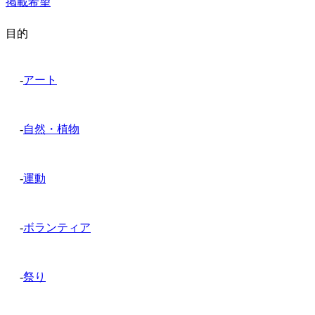
掲載希望
目的
-
アート
-
自然・植物
-
運動
-
ボランティア
-
祭り