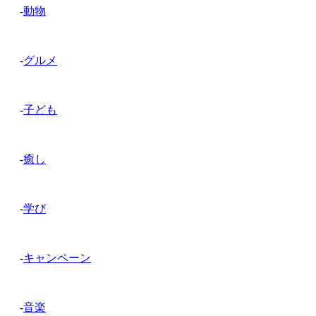
-
動物
-
グルメ
-
子ども
-
癒し
-
学び
-
キャンペーン
-
音楽