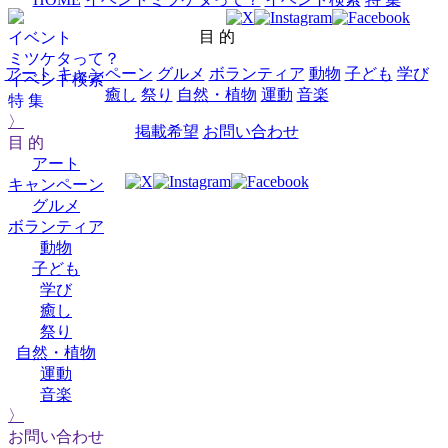
目 的
イベント
ミツケタって？
アート
キャンペーン
グルメ
ボランティア
動物
子ども
学び
イベント検索
癒し
祭り
自然・植物
運動
音楽
特 集
〉
掲載希望
お問い合わせ
目 的
アート
キャンペーン
グルメ
ボランティア
動物
子ども
学び
癒し
祭り
自然・植物
運動
音楽
〉
お問い合わせ