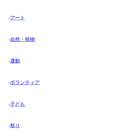
-
アート
-
自然・植物
-
運動
-
ボランティア
-
子ども
-
祭り