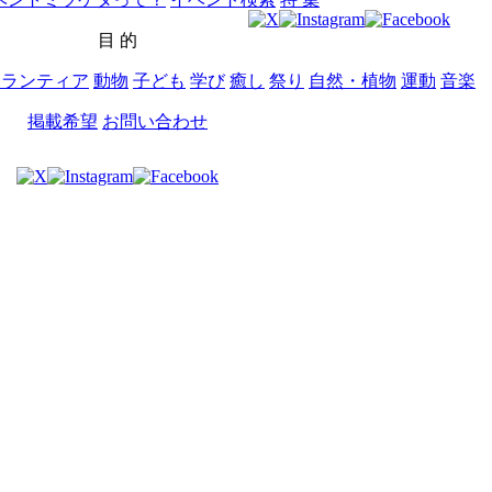
目 的
ボランティア
動物
子ども
学び
癒し
祭り
自然・植物
運動
音楽
掲載希望
お問い合わせ