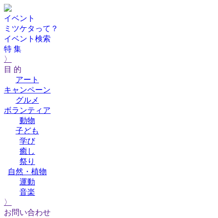
イベント
ミツケタって？
イベント検索
特 集
〉
目 的
アート
キャンペーン
グルメ
ボランティア
動物
子ども
学び
癒し
祭り
自然・植物
運動
音楽
〉
お問い合わせ