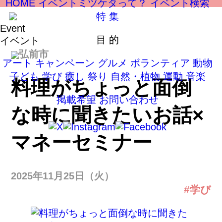
HOME
イベントミツケタって？
イベント検索
特 集
Event
目 的
イベント
弘前市
アート
キャンペーン
グルメ
ボランティア
動物
子ども
学び
癒し
祭り
自然・植物
運動
音楽
料理がちょっと面倒
掲載希望
お問い合わせ
な時に聞きたいお話×
マネーセミナー
2025年11月25日（火）
#学び