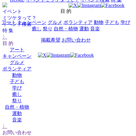
目 的
イベント
ミツケタって？
アート
キャンペーン
グルメ
ボランティア
動物
子ども
学び
イベント検索
癒し
祭り
自然・植物
運動
音楽
特 集
〉
掲載希望
お問い合わせ
目 的
アート
キャンペーン
グルメ
ボランティア
動物
子ども
学び
癒し
祭り
自然・植物
運動
音楽
〉
お問い合わせ