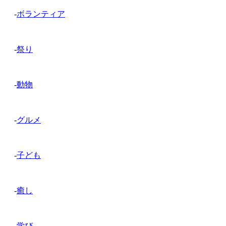
-
ボランティア
-
祭り
-
動物
-
グルメ
-
子ども
-
癒し
-
学び