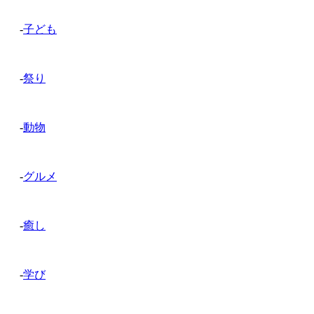
-
子ども
-
祭り
-
動物
-
グルメ
-
癒し
-
学び