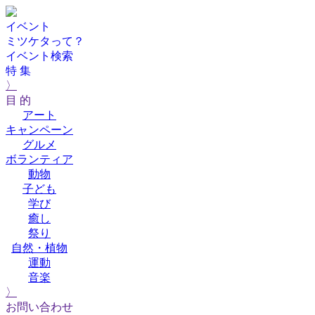
イベント
ミツケタって？
イベント検索
特 集
〉
目 的
アート
キャンペーン
グルメ
ボランティア
動物
子ども
学び
癒し
祭り
自然・植物
運動
音楽
〉
お問い合わせ