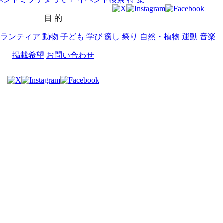
目 的
ボランティア
動物
子ども
学び
癒し
祭り
自然・植物
運動
音楽
掲載希望
お問い合わせ