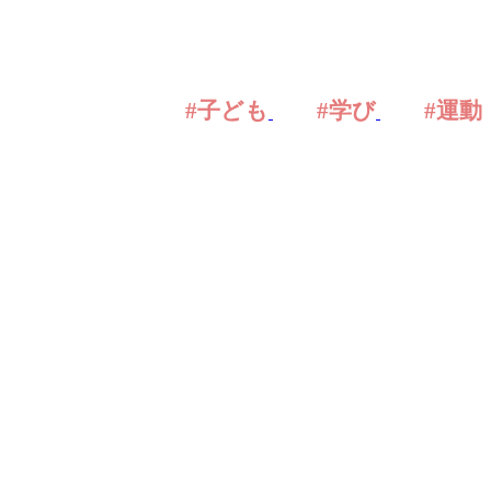
#子ども
#学び
#運動