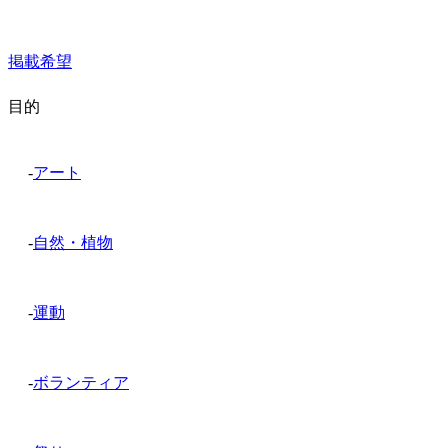
掲載希望
目的
-
アート
-
自然・植物
-
運動
-
ボランティア