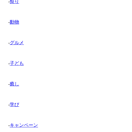
-
祭り
-
動物
-
グルメ
-
子ども
-
癒し
-
学び
-
キャンペーン