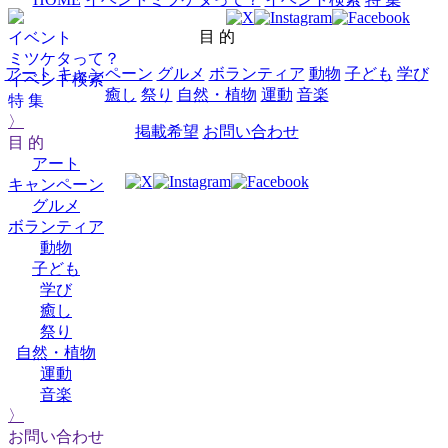
目 的
イベント
ミツケタって？
アート
キャンペーン
グルメ
ボランティア
動物
子ども
学び
イベント検索
癒し
祭り
自然・植物
運動
音楽
特 集
〉
掲載希望
お問い合わせ
目 的
アート
キャンペーン
グルメ
ボランティア
動物
子ども
学び
癒し
祭り
自然・植物
運動
音楽
〉
お問い合わせ