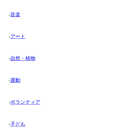
-
音楽
-
アート
-
自然・植物
-
運動
-
ボランティア
-
子ども