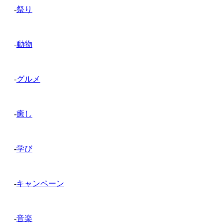
-
祭り
-
動物
-
グルメ
-
癒し
-
学び
-
キャンペーン
-
音楽