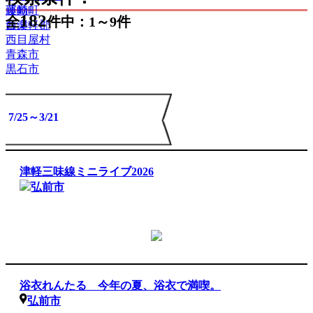
運動
藤崎町
182
全
件中：1～9件
音楽
西津軽郡
西目屋村
青森市
黒石市
5/5～10/25
6/1～8/31
7/1～8/31
7/11～8/16
7/17～8/30
7/18～8/16
7/18～8/30
7/24～8/30
7/25～3/21
津軽三味線ミニライブ2026
弘前市
浴衣れんたる 今年の夏、浴衣で満喫。
弘前市