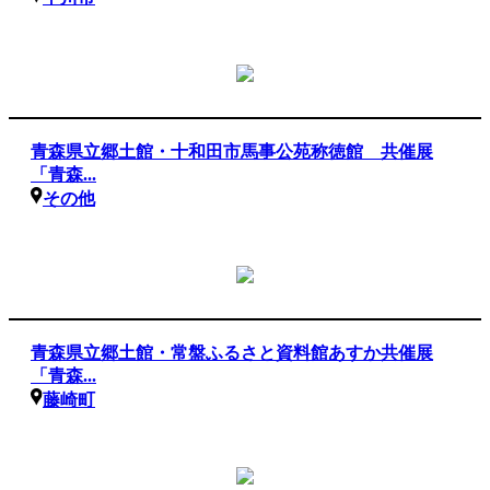
青森県立郷土館・十和田市馬事公苑称徳館 共催展
「青森...
その他
青森県立郷土館・常盤ふるさと資料館あすか共催展
「青森...
藤崎町