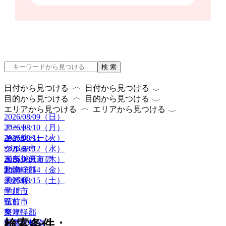
検 索
〈
〈
日付から見つける
日付から見つける
〈
〈
目的から見つける
目的から見つける
〈
〈
エリアから見つける
エリアから見つける
2026/08/09（日）
2026/08/10（月）
アート
2026/08/11（火）
キャンペーン
その他
2026/08/12（水）
グルメ
つがる市
2026/08/13（木）
ボランティア
五所川原市
2026/08/14（金）
動物
北津軽郡
2026/08/15（土）
子ども
大鰐町
学び
平川市
癒し
弘前市
祭り
東津軽郡
検索条件：
自然・植物
田舎館村