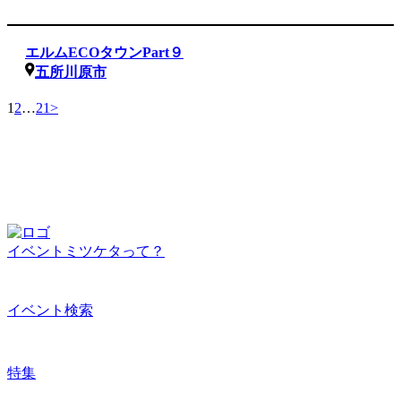
エルムECOタウンPart９
五所川原市
1
2
…
21
>
イベントミツケタって？
イベント検索
特集