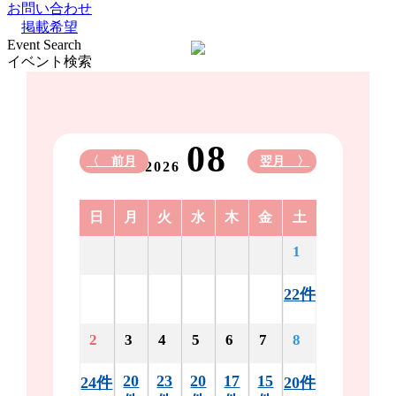
お問い合わせ
掲載希望
Event Search
イベント検索
08
〈 前月
翌月 〉
2026
日
月
火
水
木
金
土
1
22件
2
3
4
5
6
7
8
20
23
20
17
15
24件
20件