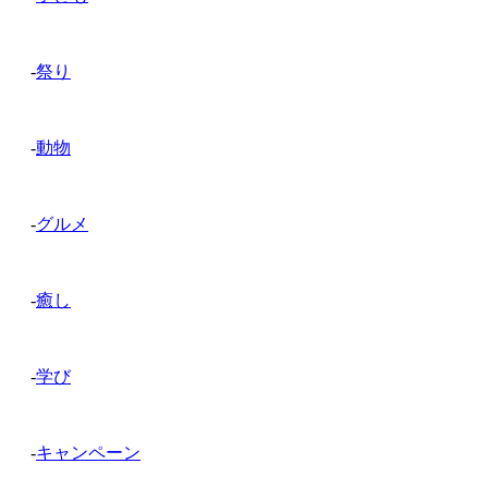
-
祭り
-
動物
-
グルメ
-
癒し
-
学び
-
キャンペーン