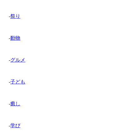
-
祭り
-
動物
-
グルメ
-
子ども
-
癒し
-
学び