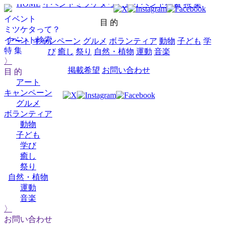
HOME
イベントミツケタって？
イベント検索
特 集
イベント
目 的
ミツケタって？
イベント検索
アート
キャンペーン
グルメ
ボランティア
動物
子ども
学
特 集
び
癒し
祭り
自然・植物
運動
音楽
〉
掲載希望
お問い合わせ
目 的
アート
キャンペーン
グルメ
ボランティア
動物
子ども
学び
癒し
祭り
自然・植物
運動
音楽
〉
お問い合わせ