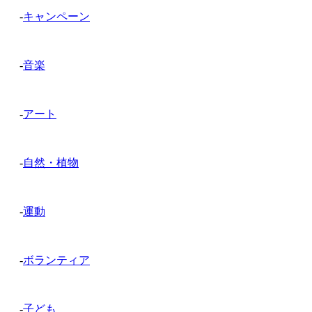
-
キャンペーン
-
音楽
-
アート
-
自然・植物
-
運動
-
ボランティア
-
子ども