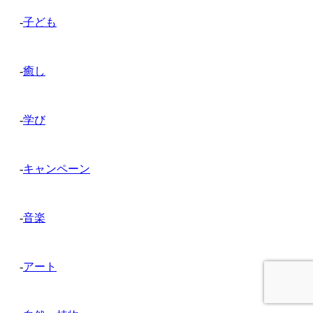
-
子ども
-
癒し
-
学び
-
キャンペーン
-
音楽
-
アート