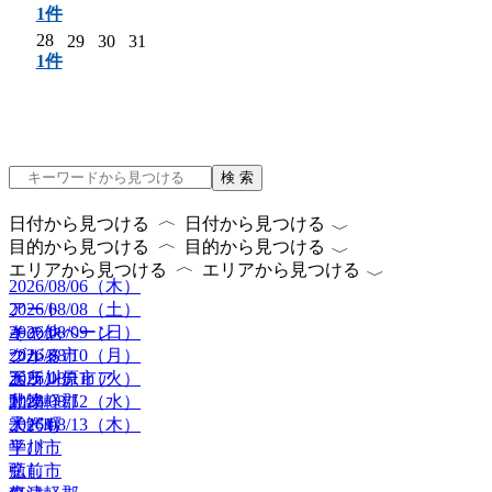
1件
28
29
30
31
1件
検 索
〈
〈
日付から見つける
日付から見つける
〈
〈
目的から見つける
目的から見つける
〈
〈
エリアから見つける
エリアから見つける
2026/08/06（木）
2026/08/08（土）
アート
2026/08/09（日）
キャンペーン
その他
2026/08/10（月）
グルメ
つがる市
2026/08/11（火）
ボランティア
五所川原市
2026/08/12（水）
動物
北津軽郡
2026/08/13（木）
子ども
大鰐町
学び
平川市
癒し
弘前市