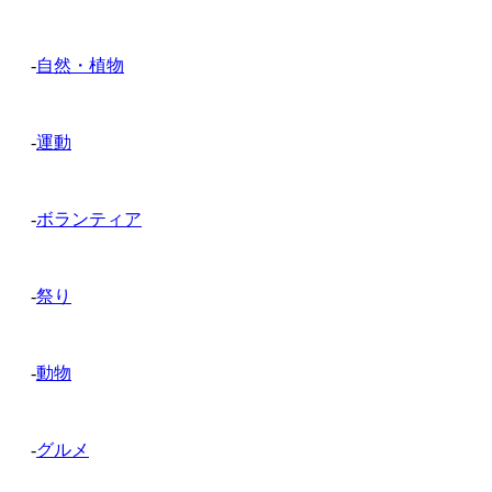
-
自然・植物
-
運動
-
ボランティア
-
祭り
-
動物
-
グルメ