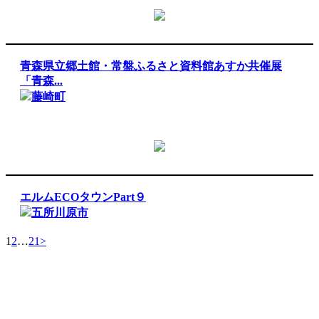
青森県立郷土館・常盤ふるさと資料館あすか共催展
「青森...
藤崎町
エルムECOタウンPart９
五所川原市
1
2
…
21
>