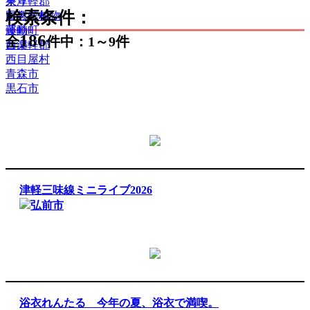
祭り
東津軽郡
検索条件：
自然・植物
田舎館村
運動
藤崎町
186
全
件中：1～9件
音楽
西津軽郡
西目屋村
青森市
黒石市
津軽三味線ミニライブ2026
弘前市
浴衣れんたる 今年の夏、浴衣で満喫。