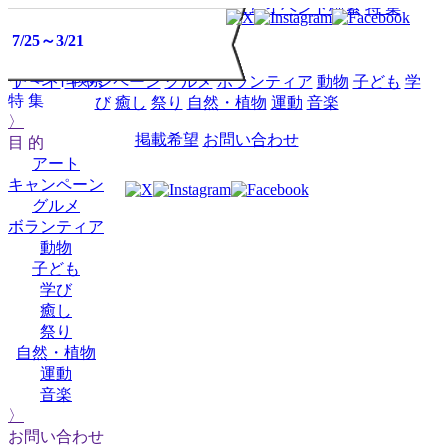
HOME
イベントミツケタって？
イベント検索
特 集
5/5～10/25
2025
2025
2025
2025
2025
2025
2025
2025
2025
2025
2026
2026
2026
2026
2026
2026
2026
2026
2026
2026
2026
2027
2027
2027
2025
2026
02
03
04
05
06
07
08
09
10
12
01
02
03
04
05
06
07
08
09
10
12
01
02
03
11
11
イベント
6/1～8/31
7/1～8/31
7/11～8/16
7/17～8/30
7/18～8/16
7/18～8/30
7/24～8/30
7/25～3/21
目 的
ミツケタって？
イベント検索
アート
キャンペーン
グルメ
ボランティア
動物
子ども
学
特 集
び
癒し
祭り
自然・植物
運動
音楽
〉
掲載希望
お問い合わせ
目 的
アート
キャンペーン
グルメ
ボランティア
動物
子ども
学び
癒し
祭り
自然・植物
運動
音楽
〉
お問い合わせ