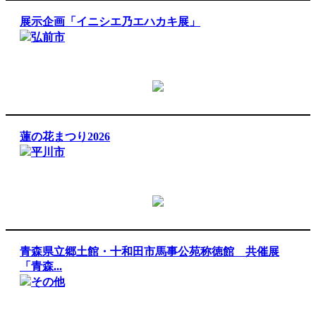
展示企画「イニシエ乃エハカキ展」
弘前市
蓮の花まつり2026
平川市
青森県立郷土館・十和田市馬事公苑称徳館 共催展
「青森...
その他