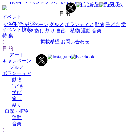
HOME
イベントミツケタって？
イベント検索
特 集
目 的
イベント
ミツケタって？
アート
キャンペーン
グルメ
ボランティア
動物
子ども
学
イベント検索
び
癒し
祭り
自然・植物
運動
音楽
特 集
掲載希望
お問い合わせ
〉
目 的
アート
キャンペーン
グルメ
ボランティア
動物
子ども
学び
癒し
祭り
自然・植物
運動
音楽
〉