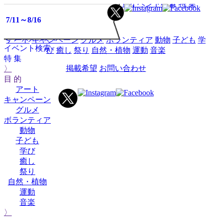
HOME
イベントミツケタって？
イベント検索
特 集
2025
2025
2025
2025
2025
2025
2025
2025
2025
2025
2026
2026
2026
2026
2026
2026
2026
2026
2026
2026
2026
2027
2027
2027
2025
2026
02
03
04
05
06
07
08
09
10
12
01
02
03
04
05
06
07
08
09
10
12
01
02
03
11
11
6/1～8/31
7/1～8/31
7/11～8/16
目 的
イベント
ミツケタって？
アート
キャンペーン
グルメ
ボランティア
動物
子ども
学
イベント検索
び
癒し
祭り
自然・植物
運動
音楽
特 集
掲載希望
お問い合わせ
〉
目 的
アート
キャンペーン
グルメ
ボランティア
動物
子ども
学び
癒し
祭り
自然・植物
運動
音楽
〉