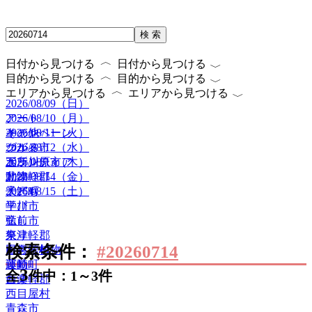
検 索
〈
〈
日付から見つける
日付から見つける
〈
〈
目的から見つける
目的から見つける
〈
〈
エリアから見つける
エリアから見つける
2026/08/09（日）
2026/08/10（月）
アート
2026/08/11（火）
キャンペーン
その他
2026/08/12（水）
グルメ
つがる市
2026/08/13（木）
ボランティア
五所川原市
2026/08/14（金）
動物
北津軽郡
2026/08/15（土）
子ども
大鰐町
学び
平川市
癒し
弘前市
祭り
東津軽郡
検索条件：
#20260714
自然・植物
田舎館村
運動
藤崎町
3
全
件中：1～3件
音楽
西津軽郡
西目屋村
青森市