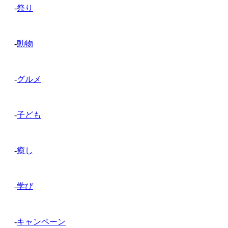
-
祭り
-
動物
-
グルメ
-
子ども
-
癒し
-
学び
-
キャンペーン