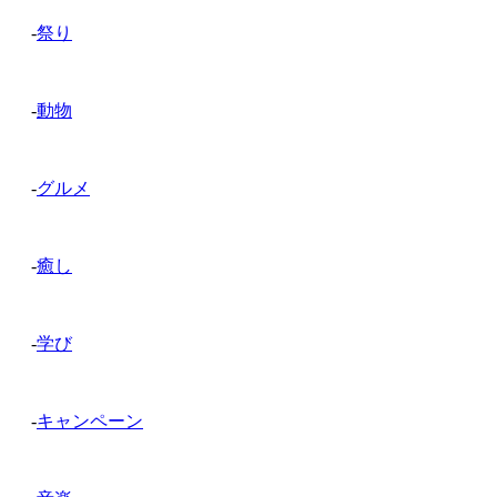
-
祭り
-
動物
-
グルメ
-
癒し
-
学び
-
キャンペーン