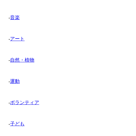
-
音楽
-
アート
-
自然・植物
-
運動
-
ボランティア
-
子ども